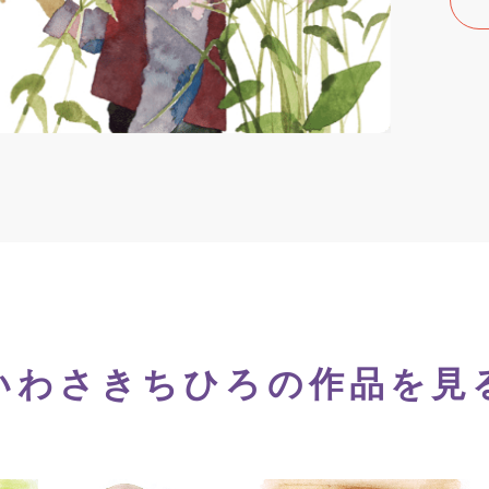
いわさきちひろの
作品を見