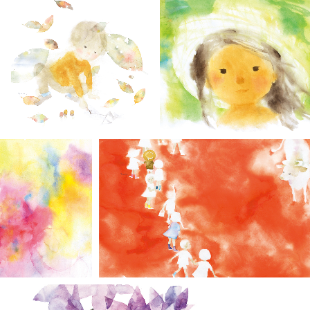
細
作品の詳細
作
作品の詳細
作品の詳細