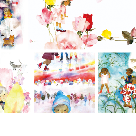
の詳細
作品の詳細
作品の詳細
作品の詳細