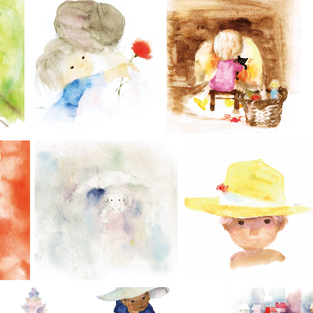
品の詳細
作品の詳細
作品の詳細
作品の詳細