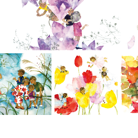
作品の詳細
作品の詳細
作品の詳細