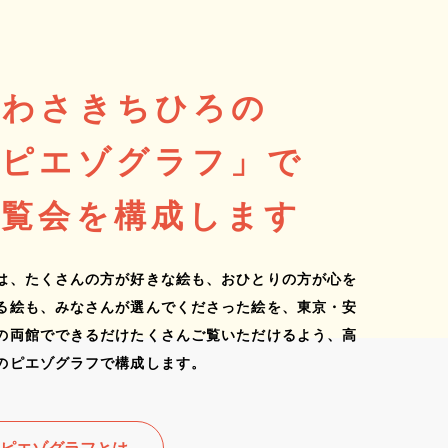
いわさきちひろの
「ピエゾグラフ」で
展覧会を構成します
は、たくさんの方が好きな絵も、おひとりの方が心を
る絵も、みなさんが選んでくださった絵を、東京・安
の両館でできるだけたくさんご覧いただけるよう、高
のピエゾグラフで構成します。