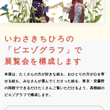
いわさきちひろの
「ピエゾグラフ」で
展覧会を構成します
本展は、たくさんの方が好きな絵も、おひとりの方が心を寄
せる絵も、みなさんが選んでくださった絵を、東京・安曇野
の両館でできるだけたくさんご覧いただけるよう、高精細の
ピエゾグラフで構成します。