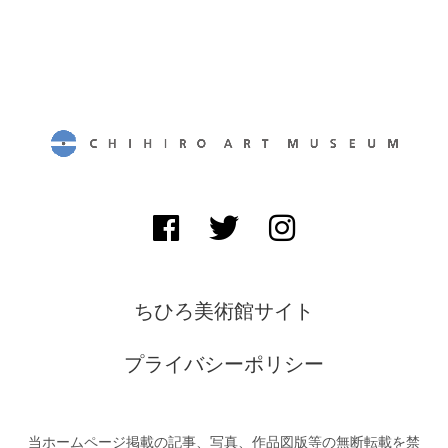
ちひろ美術館サイト
プライバシーポリシー
当ホームページ掲載の記事、写真、作品図版等の無断転載を禁