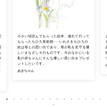
定
小さい頃読んでもらった絵本、連れて行って
もらったちひろ美術館･･･いわさきちひろの
日
絵は母との思い出であり、母が私を見守る優
ら
しいまなざしそのものです。今おなかにいる
３
私の赤ちゃんにそんな優しい思い出をプレゼ
く
ントしたいです。
く
あきちゃん