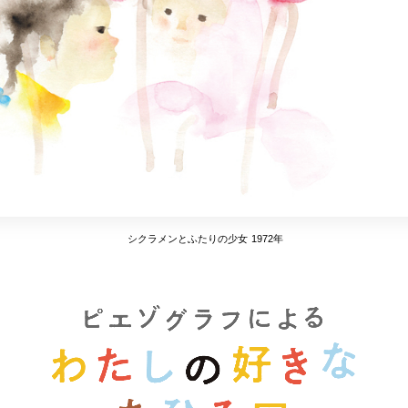
シクラメンとふたりの少女
1972年